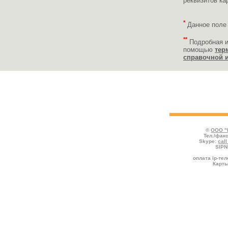
реквизитов ка
*
Данное поле
**
Подробная 
помощью
тер
справочной 
Укажите валюту платежа, впишите своей
выберите PIN-код, который Вы хотите п
"Купить"
©
ООО "
Тел./факс
Skype:
cal
SIPN
оплата ip-те
Карты