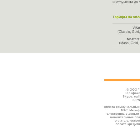
инструмента до 
Тарифы на опла
VIS
(Classic, Gold,
MasterC
(Mass, Gold, 
Во всех таблицах указаны тарифы, де
отмечаются услуги, предоставляемые со
комиссией к номиналу.
©
ООО "
Тел./факс
Skype:
cal
SIPN
оплата коммунальных 
МТС, Мегафо
электронные деньги 
моментальные пла
оплата электро
оплата кредит