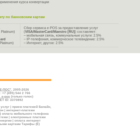
применения курса конвертации
ту по банковским картам
A
Сбор сервиса e-POS за предоставление услуг
 Platinum)
(
VISA/MasterCard/Maestro [RU]
) составляет:
– мобильная связь, коммунальные услуги: 2.5%
ard
– IP-телефония, коммерческое телевидение: 2.5%
Platinum)
– Интернет, другое: 2.5%
йствующие на настоящий момент. Зелёным цветом
 скидкой, красным – по номиналу, серым – с
Е-ПОС"
, 2005-2026
: +7 (495) 544 2 766
l_e-pos
(только голос)
ET ID: 3370892
услуг | прием платежей Билайн,
н | интернет-платежи
| оплата мобильного телефона
тежи | электронные платежи
энергии | оплата интернет
ными картами Тарифы (Ё)