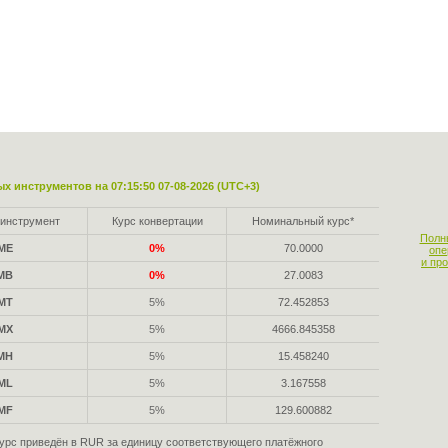
х инструментов на 07:15:50 07-08-2026 (UTC+3)
инструмент
Курс конвертации
Номинальный курс*
Полн
ME
0%
70.0000
опе
и пр
MB
0%
27.0083
MT
5%
72.452853
MX
5%
4666.845358
MH
5%
15.458240
ML
5%
3.167558
MF
5%
129.600882
урс приведён в RUR за единицу соответствующего платёжного