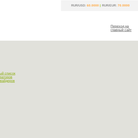
RUR/USD:
60.0000
|
RUR/EUR:
70.0000
Переход на
главный сайт
ый список
раторов
овайдеров