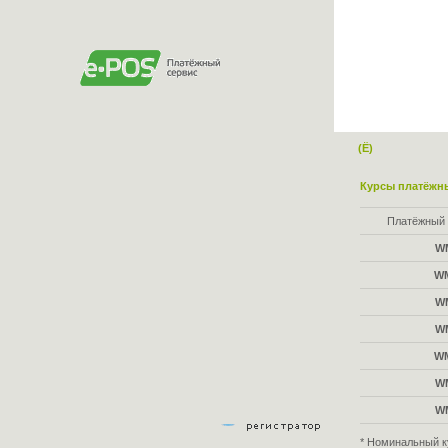
(Ё)
Курсы платёжны
Платёжный 
W
W
W
W
W
W
W
* Номинальный к