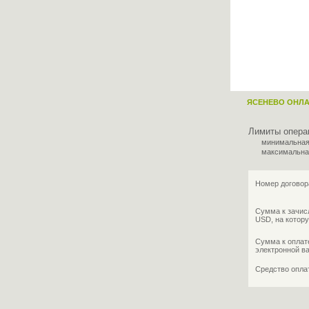
ЯСЕНЕВО ОНЛ
Лимиты опера
минимальная
максимальна
Номер договор
Сумма к зачис
USD, на котору
Сумма к оплат
электронной в
Средство опл