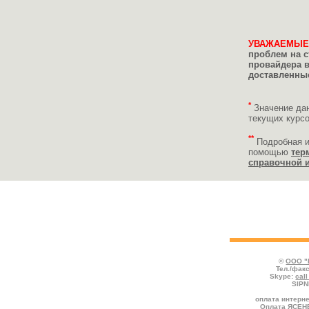
УВАЖАЕМЫЕ
проблем на с
провайдера 
доставленные
*
Значение да
текущих курс
**
Подробная 
помощью
тер
справочной 
Укажите реквизиты пополняемого счёта
платежа и нажмите кнопку "Продолжить
©
ООО "
Тел./факс
Skype:
cal
SIPN
оплата интерне
Оплата ЯСЕН