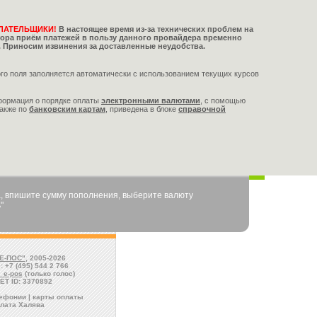
ЛАТЕЛЬЩИКИ!
В настоящее время из-за технических проблем на
тора приём платежей в пользу данного провайдера временно
 Приносим извинения за доставленные неудобства.
го поля заполняется автоматически с использованием текущих курсов
формация о порядке оплаты
электронными валютами
,
с помощью
также по
банковским картам
, приведена в блоке
справочной
, впишите сумму пополнения, выберите валюту
"
Е-ПОС"
, 2005-2026
: +7 (495) 544 2 766
l_e-pos
(только голос)
ET ID: 3370892
лефонии | карты оплаты
лата Халява