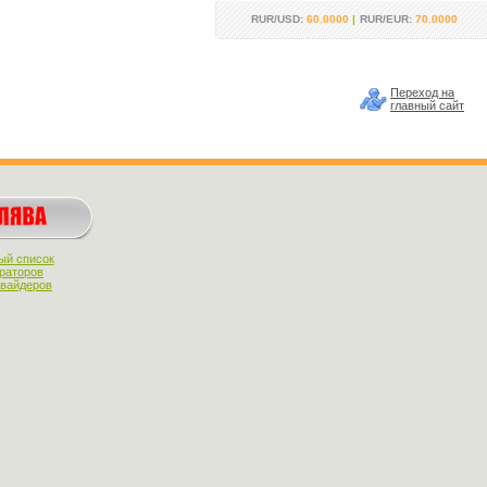
RUR/USD:
60.0000
|
RUR/EUR:
70.0000
Переход на
главный сайт
ый список
раторов
овайдеров