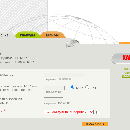
й:
 сумма:
1.0 RUR
я сумма:
15000.0 RUR
Полн
опе
р карты:
и пр
Например: 0000000000
лению (сумма в RUR или
RUR
USD
ю будет пополнен л/с):
Например: 100
е (в выбранной
алюте)
*
:
Например: 100 WMR
аты
**
: