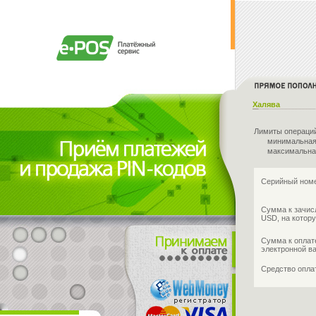
Халява
Лимиты операци
минимальная
максимальна
Серийный номе
Сумма к зачис
USD, на котору
Сумма к оплат
электронной в
Средство опл