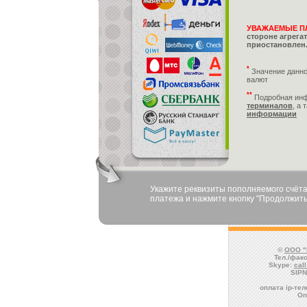
УВАЖАЕМЫЕ П
стороне агрега
приостановлен.
*
Значение данно
валют
**
Подробная ин
терминалов
, а 
информации
Укажите реквизиты пополняемого счёта
платежа и нажмите кнопку "Продолжить
©
ООО "
Тел./факс
Skype:
cal
SIPN
оплата ip-те
Оп