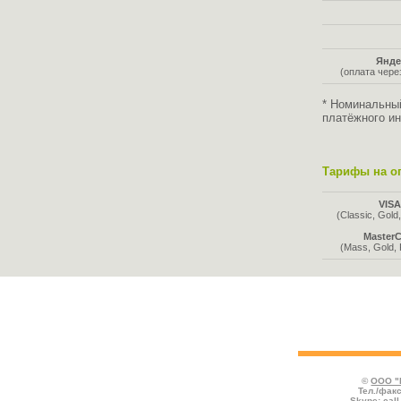
Янде
(оплата чер
* Номинальны
платёжного ин
Тарифы на оп
VIS
(Classic, Gold,
MasterC
(Mass, Gold, 
Во всех таблицах указаны тарифы, де
отмечаются услуги, предоставляемые со
комиссией к номиналу.
©
ООО "
Тел./факс
Skype:
cal