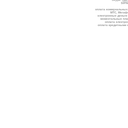
SIPN
оплата коммунальных 
МТС, Мегафо
электронные деньги 
моментальные пла
оплата электро
оплата кредитными к