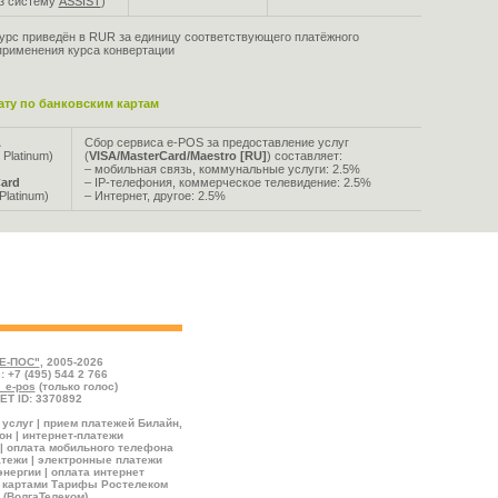
ез систему
ASSIST
)
урс приведён в RUR за единицу соответствующего платёжного
применения курса конвертации
ту по банковским картам
A
Сбор сервиса e-POS за предоставление услуг
 Platinum)
(
VISA/MasterCard/Maestro [RU]
) составляет:
– мобильная связь, коммунальные услуги: 2.5%
ard
– IP-телефония, коммерческое телевидение: 2.5%
Platinum)
– Интернет, другое: 2.5%
йствующие на настоящий момент. Зелёным цветом
 скидкой, красным – по номиналу, серым – с
Е-ПОС"
, 2005-2026
: +7 (495) 544 2 766
l_e-pos
(только голос)
ET ID: 3370892
услуг | прием платежей Билайн,
н | интернет-платежи
| оплата мобильного телефона
тежи | электронные платежи
энергии | оплата интернет
 картами Тарифы Ростелеком
 (ВолгаТелеком)