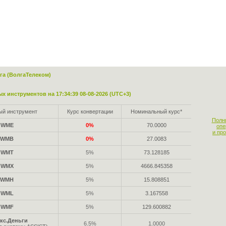
га (ВолгаТелеком)
х инструментов на 17:34:39 08-08-2026 (UTC+3)
ый инструмент
Курс конвертации
Номинальный курс*
Полн
WME
0%
70.0000
опе
и пр
WMB
0%
27.0083
WMT
5%
73.128185
WMX
5%
4666.845358
WMH
5%
15.808851
WML
5%
3.167558
WMF
5%
129.600882
кс.Деньги
6.5%
1.0000