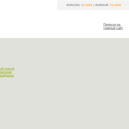
RUR/USD:
60.0000
|
RUR/EUR:
70.0000
Переход на
главный сайт
ый список
раторов
овайдеров