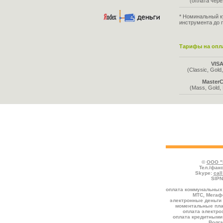
(оплата чер
* Номинальный к
инструмента до 
Тарифы на опла
VIS
(Classic, Gold,
MasterC
(Mass, Gold, 
Во всех таблицах указаны тарифы, де
отмечаются услуги, предоставляемые со
комиссией к номиналу.
©
ООО "
Тел./факс
Skype:
cal
SIPN
оплата коммунальных 
МТС, Мегафо
электронные деньги 
моментальные пла
оплата электро
оплата кредитными
Волга