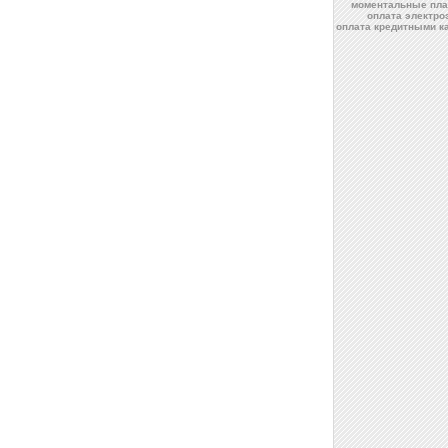
моментальные пла
оплата электро
оплата кредитными к