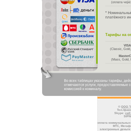
(оплата чер
* Номинальны
платёжного ин
Тарифы на оп
VIS
(Classic, Gold,
MasterC
(Mass, Gold, 
Во всех таблицах указаны тарифы, де
отмечаются услуги, предоставляемые со
комиссией к номиналу.
©
ООО "
Тел./факс
Skype:
cal
SIPN
оплата коммунальных 
МТС, Мегафо
электронные деньги 