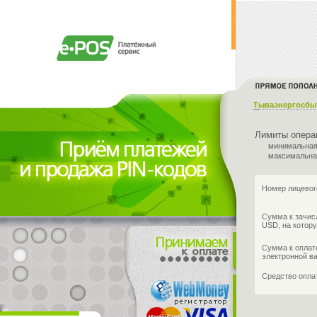
Тываэнергосбы
Лимиты опера
минимальная
максимальна
Номер лицевог
Сумма к зачис
USD, на котору
Сумма к оплат
электронной в
Средство опл