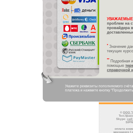
УВАЖАЕМЫЕ
проблем на с
провайдера 
доставленные
*
Значение да
текущих курс
**
Подробная 
помощью
тер
справочной 
Укажите реквизиты пополняемого счёта
платежа и нажмите кнопку "Продолжить
©
ООО "
Тел./факс
Skype:
cal
SIPN
оплата комм
мосэнерго | 