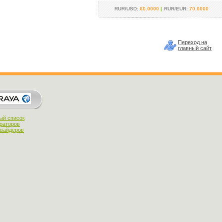
RUR/USD:
60.0000
|
RUR/EUR:
70.0000
Переход на
главный сайт
ый список
раторов
овайдеров