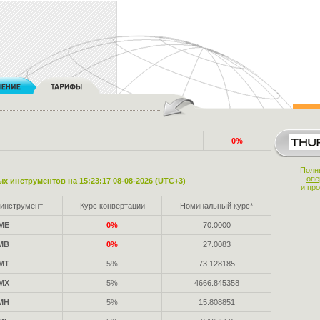
0%
Полн
опе
х инструментов на 15:23:17 08-08-2026 (UTC+3)
и пр
инструмент
Курс конвертации
Номинальный курс*
ME
0%
70.0000
MB
0%
27.0083
MT
5%
73.128185
MX
5%
4666.845358
MH
5%
15.808851