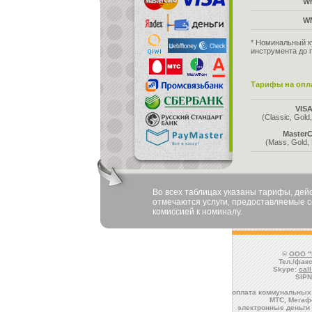
W
W
* Номинальный к
инструмента до 
Тарифы на опла
VIS
(Classic, Gold,
MasterC
(Mass, Gold, 
Во всех таблицах указаны тарифы, де
отмечаются услуги, предоставляемые со
комиссией к номиналу.
©
ООО "
Тел./факс
Skype:
cal
SIPN
оплата коммунальных 
МТС, Мегафо
электронные деньги 