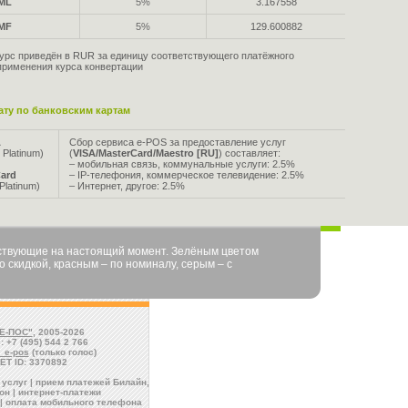
ML
5%
3.167558
MF
5%
129.600882
урс приведён в RUR за единицу соответствующего платёжного
применения курса конвертации
ту по банковским картам
A
Сбор сервиса e-POS за предоставление услуг
 Platinum)
(
VISA/MasterCard/Maestro [RU]
) составляет:
– мобильная связь, коммунальные услуги: 2.5%
ard
– IP-телефония, коммерческое телевидение: 2.5%
Platinum)
– Интернет, другое: 2.5%
йствующие на настоящий момент. Зелёным цветом
 скидкой, красным – по номиналу, серым – с
Е-ПОС"
, 2005-2026
: +7 (495) 544 2 766
l_e-pos
(только голос)
ET ID: 3370892
услуг | прием платежей Билайн,
н | интернет-платежи
| оплата мобильного телефона