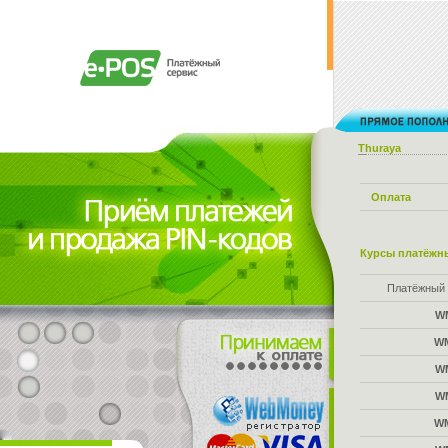
Thuraya
Оплата
Курсы платёжны
Платёжный 
W
W
W
W
W