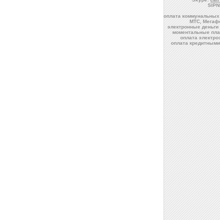
SIPN
оплата коммунальных 
МТС, Мегафо
электронные деньги 
моментальные пла
оплата электро
оплата кредитными