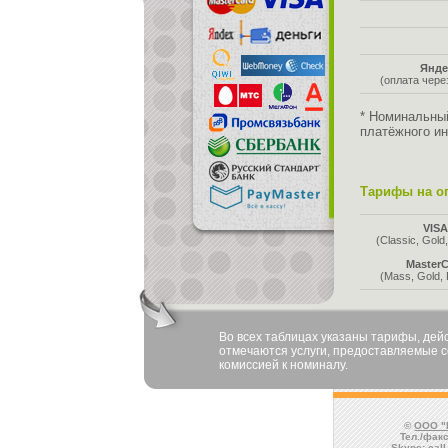
Янде
(оплата чер
* Номинальны
платёжного ин
Тарифы на оп
VIS
(Classic, Gold,
MasterC
(Mass, Gold, 
Во всех таблицах указаны тарифы, де
отмечаются услуги, предоставляемые со
комиссией к номиналу.
©
ООО "
Тел./факс
Skype:
cal