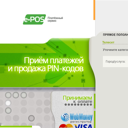
Телесет
Уточните катег
Город/услуга: