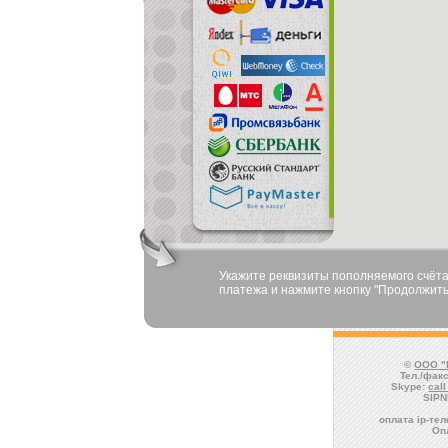
Укажите реквизиты пополняемого счёта
платежа и нажмите кнопку "Продолжить
©
ООО "
Тел./факс
Skype:
cal
SIPN
оплата ip-те
Оп