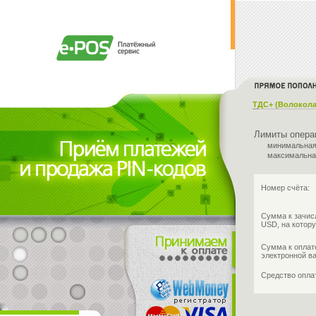
ТДС+ (Волокола
Лимиты опера
минимальная
максимальна
Номер счёта:
Сумма к зачис
USD, на котору
Сумма к оплат
электронной в
Средство опл