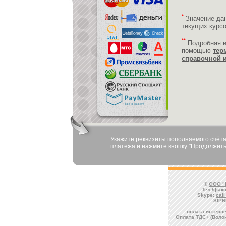
*
Значение да
текущих курс
**
Подробная 
помощью
тер
справочной 
Укажите реквизиты пополняемого счёта
платежа и нажмите кнопку "Продолжить
©
ООО "
Тел./факс
Skype:
cal
SIPN
оплата интерне
Оплата ТДС+ (Волок