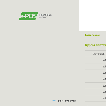
Таттелеком
Курсы платёж
Платёжный 
W
W
W
W
W
W
W