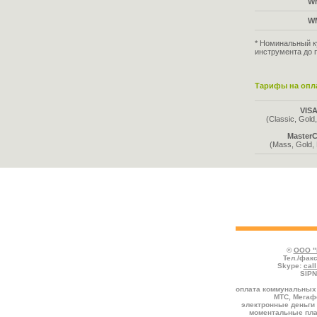
W
W
* Номинальный к
инструмента до 
Тарифы на опла
VIS
(Classic, Gold,
MasterC
(Mass, Gold, 
Во всех таблицах указаны тарифы, де
отмечаются услуги, предоставляемые со
комиссией к номиналу.
©
ООО "
Тел./факс
Skype:
cal
SIPN
оплата коммунальных 
МТС, Мегафо
электронные деньги 
моментальные пла