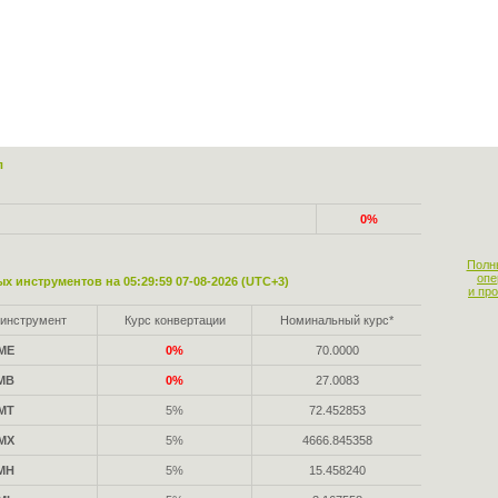
л
0%
Полн
опе
х инструментов на 05:29:59 07-08-2026 (UTC+3)
и пр
инструмент
Курс конвертации
Номинальный курс*
ME
0%
70.0000
MB
0%
27.0083
MT
5%
72.452853
MX
5%
4666.845358
MH
5%
15.458240