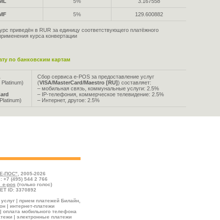
ML
5%
3.167558
MF
5%
129.600882
урс приведён в RUR за единицу соответствующего платёжного
применения курса конвертации
ту по банковским картам
A
Сбор сервиса e-POS за предоставление услуг
 Platinum)
(
VISA/MasterCard/Maestro [RU]
) составляет:
– мобильная связь, коммунальные услуги: 2.5%
ard
– IP-телефония, коммерческое телевидение: 2.5%
Platinum)
– Интернет, другое: 2.5%
йствующие на настоящий момент. Зелёным цветом
 скидкой, красным – по номиналу, серым – с
Е-ПОС"
, 2005-2026
: +7 (495) 544 2 766
l_e-pos
(только голос)
ET ID: 3370892
услуг | прием платежей Билайн,
н | интернет-платежи
| оплата мобильного телефона
тежи | электронные платежи