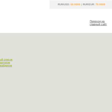
RUR/USD:
60.0000
|
RUR/EUR:
70.0000
Переход на
главный сайт
ый список
раторов
овайдеров