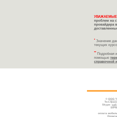
УВАЖАЕМЫЕ
проблем на с
провайдера 
доставленные
*
Значение да
текущих курс
**
Подробная 
помощью
тер
справочной 
Укажите реквизиты пополняемого счёта
платежа и нажмите кнопку "Продолжить
©
ООО "
Тел./факс
Skype:
cal
SIPN
оплата мобиль
Оплата