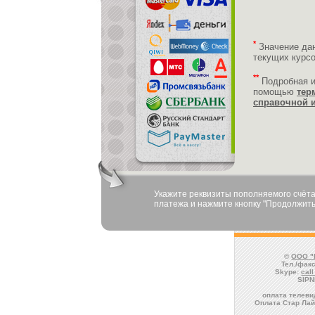
*
Значение да
текущих курс
**
Подробная 
помощью
тер
справочной 
Укажите реквизиты пополняемого счёта
платежа и нажмите кнопку "Продолжить
©
ООО "
Тел./факс
Skype:
cal
SIPN
оплата телеви
Оплата Стар Лай