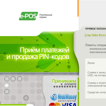
Стар Лайн Волг
Лимиты опера
минимальная
максимальна
Логин:
Сумма к зачис
USD, на котору
Сумма к оплат
электронной в
Средство опл