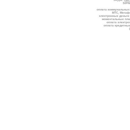
SIPN
оплата коммунальных 
МТС, Мегафо
электронные деньги 
моментальные пла
оплата электро
оплата кредитны