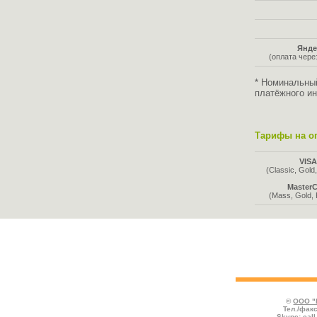
Янде
(оплата чер
* Номинальны
платёжного ин
Тарифы на оп
VIS
(Classic, Gold,
MasterC
(Mass, Gold, 
Во всех таблицах указаны тарифы, де
отмечаются услуги, предоставляемые со
комиссией к номиналу.
©
ООО "
Тел./факс
Skype:
cal