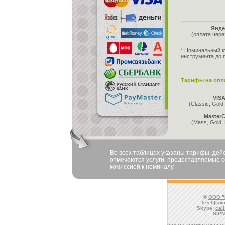
Янде
(оплата чер
* Номинальный к
инструмента до 
Тарифы на опла
VIS
(Classic, Gold,
MasterC
(Mass, Gold, 
Во всех таблицах указаны тарифы, де
отмечаются услуги, предоставляемые со
комиссией к номиналу.
©
ООО "
Тел./факс
Skype:
cal
SIPN
оплата коммунальных 