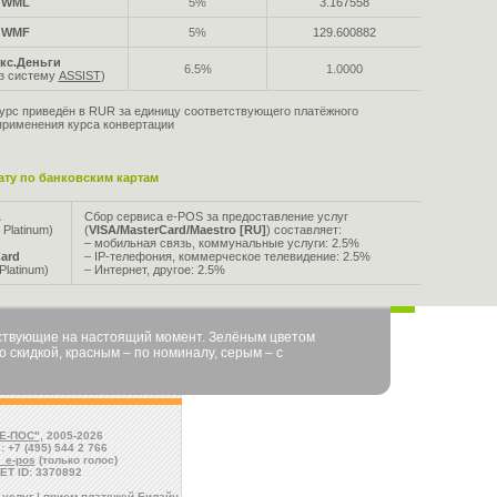
WML
5%
3.167558
WMF
5%
129.600882
кс.Деньги
6.5%
1.0000
ез систему
ASSIST
)
урс приведён в RUR за единицу соответствующего платёжного
применения курса конвертации
ту по банковским картам
A
Сбор сервиса e-POS за предоставление услуг
 Platinum)
(
VISA/MasterCard/Maestro [RU]
) составляет:
– мобильная связь, коммунальные услуги: 2.5%
ard
– IP-телефония, коммерческое телевидение: 2.5%
Platinum)
– Интернет, другое: 2.5%
йствующие на настоящий момент. Зелёным цветом
 скидкой, красным – по номиналу, серым – с
Е-ПОС"
, 2005-2026
: +7 (495) 544 2 766
l_e-pos
(только голос)
ET ID: 3370892
услуг | прием платежей Билайн,