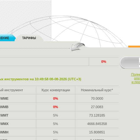
0%
Полн
опе
х инструментов на 10:49:58 08-08-2026 (UTC+3)
и пр
ый инструмент
Курс конвертации
Номинальный курс*
WME
0%
70.0000
WMB
0%
27.0083
WMT
5%
73.128185
WMX
5%
4666.845358
WMH
5%
15.808851