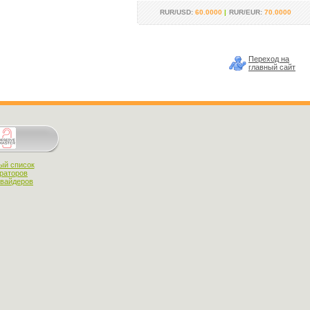
RUR/USD:
60.0000
|
RUR/EUR:
70.0000
Переход на
главный сайт
ый список
раторов
овайдеров