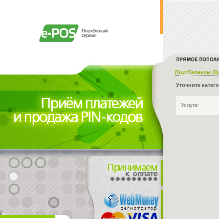
ПортТелеком (В
Уточните катег
Услуга: