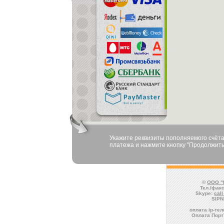
Укажите реквизиты пополняемого счёта
платежа и нажмите кнопку "Продолжить
©
ООО "
Тел./факс
Skype:
cal
SIPN
оплата ip-те
Оплата Порт