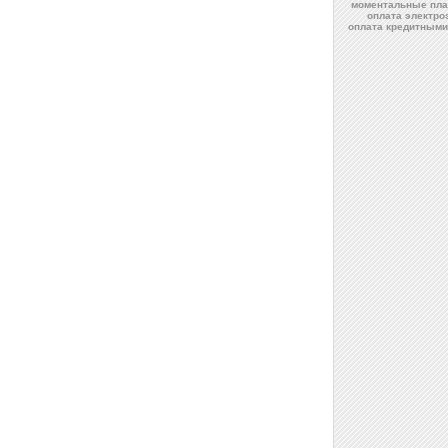
моментальные пла
оплата электро
оплата кредитными