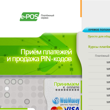
Просто для общ
Курсы платёж
Платёжный 
W
W
W
W
W
W
W