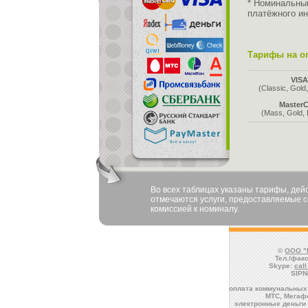
* Номинальны
платёжного ин
Тарифы на оп
VIS
(Classic, Gold,
MasterC
(Mass, Gold, 
Во всех таблицах указаны тарифы, де
отмечаются услуги, предоставляемые со
комиссией к номиналу.
©
ООО "
Тел./факс
Skype:
cal
SIPN
оплата коммунальных 
МТС, Мегафо
электронные деньги 