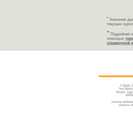
*
Значение да
текущих курс
**
Подробная 
помощью
тер
справочной 
Укажите реквизиты пополняемого счёта
платежа и нажмите кнопку "Продолжить
©
ООО "
Тел./факс
Skype:
cal
SIPN
оплата мобиль
Оплата П