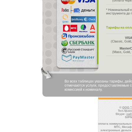
(оплата чер
* Номинальный к
инструмента до 
Тарифы на опла
VIS
(Classic, Gold,
MasterC
(Mass, Gold, 
Во всех таблицах указаны тарифы, де
отмечаются услуги, предоставляемые со
комиссией к номиналу.
©
ООО "
Тел./факс
Skype:
cal
SIPN
оплата коммунальных 
МТС, Мегафо
электронные деньги 