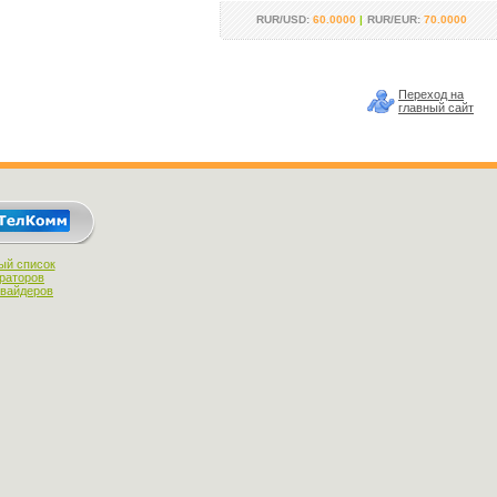
RUR/USD:
60.0000
|
RUR/EUR:
70.0000
Переход на
главный сайт
ый список
раторов
овайдеров