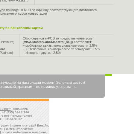
ез систему
ASSIST
)
урс приведён в RUR за единицу соответствующего платёжного
применения курса конвертации
ту по банковским картам
A
Сбор сервиса e-POS за предоставление услуг
 Platinum)
(
VISA/MasterCard/Maestro [RU]
) составляет:
– мобильная связь, коммунальные услуги: 2.5%
ard
– IP-телефония, коммерческое телевидение: 2.5%
Platinum)
– Интернет, другое: 2.5%
йствующие на настоящий момент. Зелёным цветом
 скидкой, красным – по номиналу, серым – с
Е-ПОС"
, 2005-2026
: +7 (495) 544 2 766
l_e-pos
(только голос)
ET ID: 3370892
услуг | прием платежей Билайн,
н | интернет-платежи
| оплата мобильного телефона