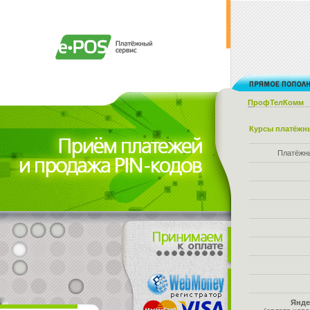
ПрофТелКомм
Курсы платёжны
Платёжн
Янде