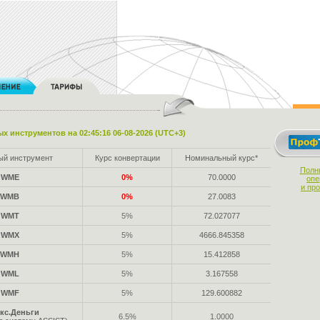
х инструментов на 02:45:16 06-08-2026 (UTC+3)
ый инструмент
Курс конвертации
Номинальный курс*
Полн
WME
0%
70.0000
опе
и пр
WMB
0%
27.0083
WMT
5%
72.027077
WMX
5%
4666.845358
WMH
5%
15.412858
WML
5%
3.167558
WMF
5%
129.600882
кс.Деньги
6.5%
1.0000