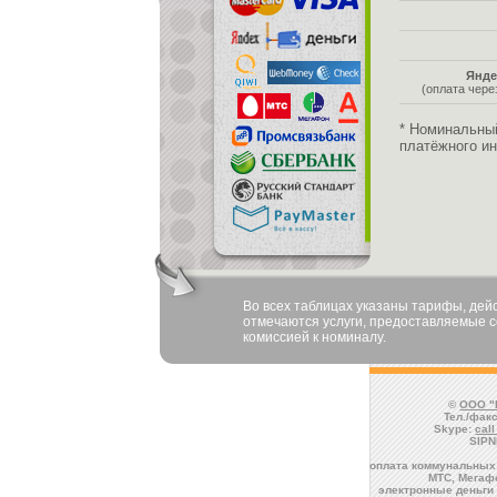
Янде
(оплата чер
* Номинальны
платёжного ин
Во всех таблицах указаны тарифы, де
отмечаются услуги, предоставляемые со
комиссией к номиналу.
©
ООО "
Тел./факс
Skype:
cal
SIPN
оплата коммунальных 
МТС, Мегафо
электронные деньги 