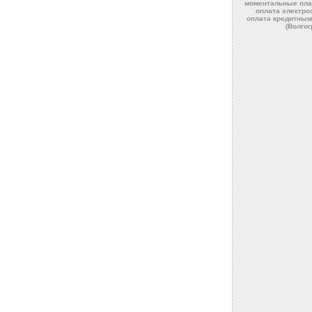
моментальные пла
оплата электро
оплата кредитным
(Волго