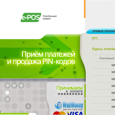
НСС
Курсы платёж
Платёжный 
W
W
W
W
W
W
W