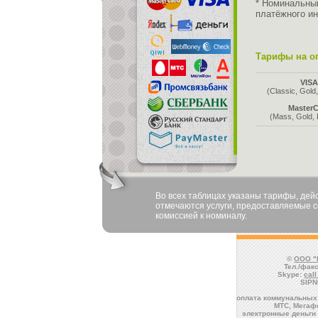
* Номинальны
платёжного ин
Тарифы на оп
VIS
(Classic, Gold,
MasterC
(Mass, Gold, 
Во всех таблицах указаны тарифы, де
отмечаются услуги, предоставляемые со
комиссией к номиналу.
©
ООО "
Тел./факс
Skype:
cal
SIPN
оплата коммунальных 
МТС, Мегафо
электронные деньги 