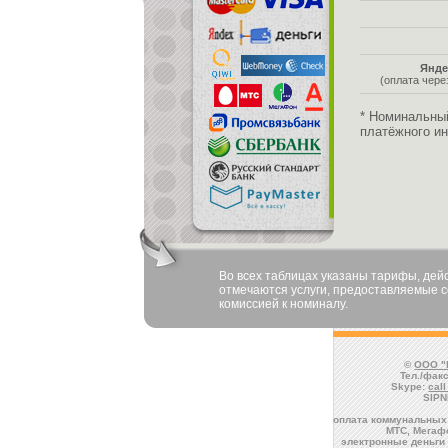
Янде
(оплата чер
* Номинальны
платёжного ин
Во всех таблицах указаны тарифы, де
отмечаются услуги, предоставляемые со
комиссией к номиналу.
©
ООО "
Тел./факс
Skype:
cal
SIPN
оплата коммунальных 
МТС, Мегафо
электронные деньги 