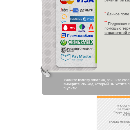
реквизитов ка
*
Данное поле
**
Подробная 
помощью
тер
справочной 
Укажите валюту платежа, впишите своей
выберите PIN-код, который Вы хотите п
"Купить"
©
ООО "
Тел./факс
Skype:
cal
SIPN
оплата мобиль