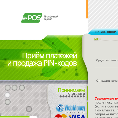
МТС
Средство опла
Отправить рекв
Уважаемые п
после покупки
(если в соотв
Пожалуйста, 
отправке инфо