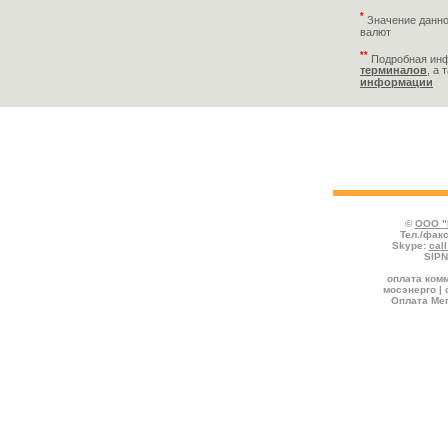
*
Значение данно
валют
**
Подробная ин
терминалов
, а 
информации
Укажите реквизиты пополняемого счёта
платежа и нажмите кнопку "Продолжить
©
ООО "
Тел./факс
Skype:
cal
SIPN
оплата комм
мосэнерго | 
Оплата Мег