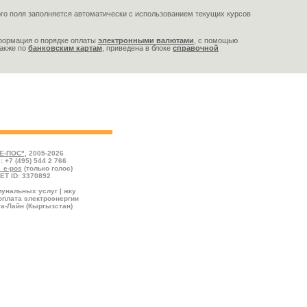
го поля заполняется автоматически с использованием текущих курсов
формация о порядке оплаты
электронными валютами
,
с помощью
также по
банковским картам
, приведена в блоке
справочной
, впишите сумму пополнения, выберите валюту
"
Е-ПОС"
, 2005-2026
: +7 (495) 544 2 766
l_e-pos
(только голос)
ET ID: 3370892
унальных услуг | жку
оплата электроэнергии
а-Лайн (Кыргызстан)