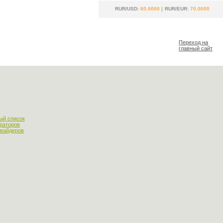
RUR/USD:
60.0000
|
RUR/EUR:
70.0000
Переход на
главный сайт
ый список
раторов
овайдеров