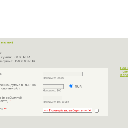
гызстан)
й:
 сумма:
60.00 RUR
я сумма:
15000.00 RUR
Полн
опе
а:
и пр
Например: 00000
лению (сумма в RUR, на
RUR
пополнен л/с):
Например: 100
е (в выбранной
алюте)
*
:
Например: 100 WMR
аты
**
: