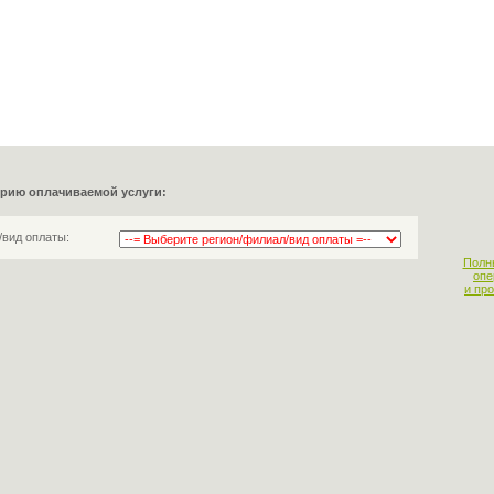
орию оплачиваемой услуги:
/вид оплаты:
Полн
опе
и пр