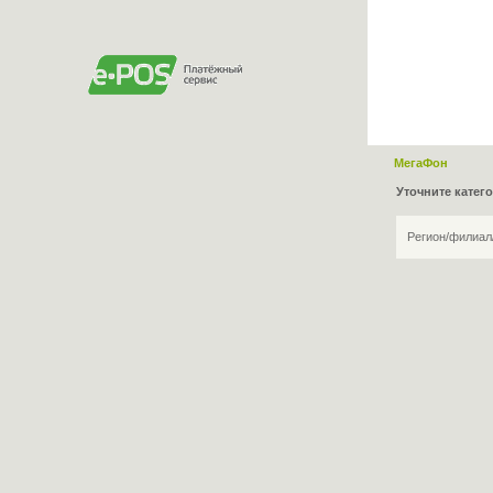
МегаФон
Уточните катег
Регион/филиал