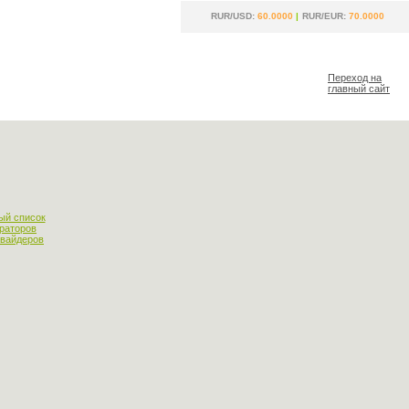
RUR/USD:
60.0000
|
RUR/EUR:
70.0000
Переход на
главный сайт
ый список
раторов
овайдеров