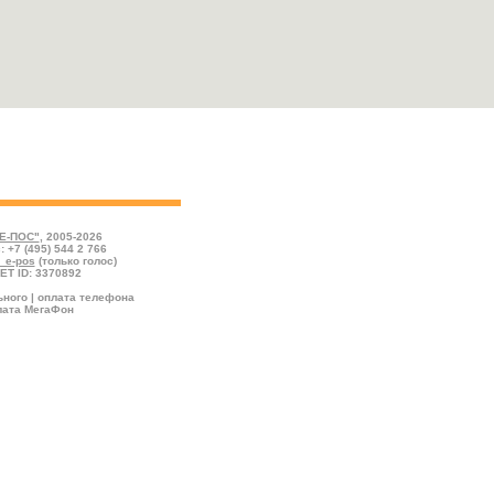
, впишите сумму пополнения, выберите валюту
"
Е-ПОС"
, 2005-2026
: +7 (495) 544 2 766
l_e-pos
(только голос)
ET ID: 3370892
ного | оплата телефона
лата МегаФон