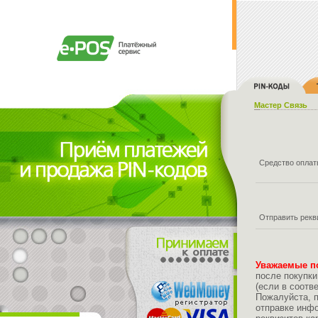
Мастер Связь
Средство опла
Отправить рекв
Уважаемые п
после покупки
(если в соотв
Пожалуйста, 
отправке инфо