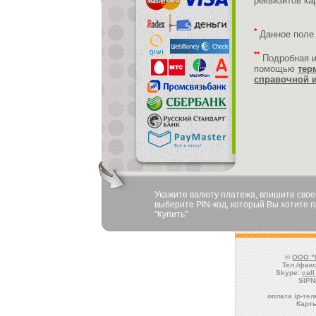
реквизитов ка
*
Данное поле
**
Подробная 
помощью
тер
справочной 
Укажите валюту платежа, впишите своей
выберите PIN-код, который Вы хотите п
"Купить"
©
ООО "
Тел./факс
Skype:
cal
SIPN
оплата ip-те
Карт