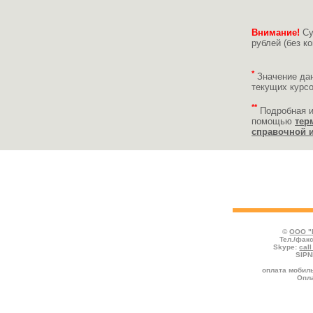
Внимание!
Су
рублей (без ко
*
Значение да
текущих курс
**
Подробная 
помощью
тер
справочной 
Укажите реквизиты пополняемого счёта
платежа и нажмите кнопку "Продолжить
©
ООО "
Тел./факс
Skype:
cal
SIPN
оплата мобиль
Опла