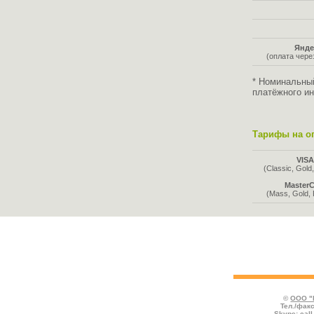
Янде
(оплата чер
* Номинальны
платёжного ин
Тарифы на оп
VIS
(Classic, Gold,
MasterC
(Mass, Gold, 
Во всех таблицах указаны тарифы, де
отмечаются услуги, предоставляемые со
комиссией к номиналу.
©
ООО "
Тел./факс
Skype:
cal