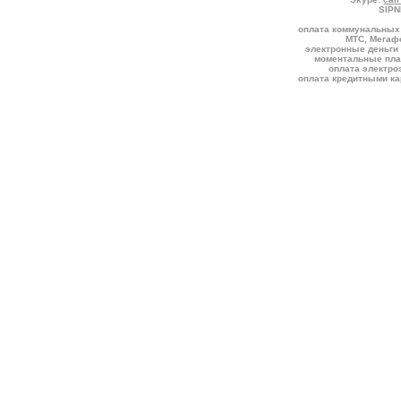
SIPN
оплата коммунальных 
МТС, Мегафо
электронные деньги 
моментальные пла
оплата электро
оплата кредитными к