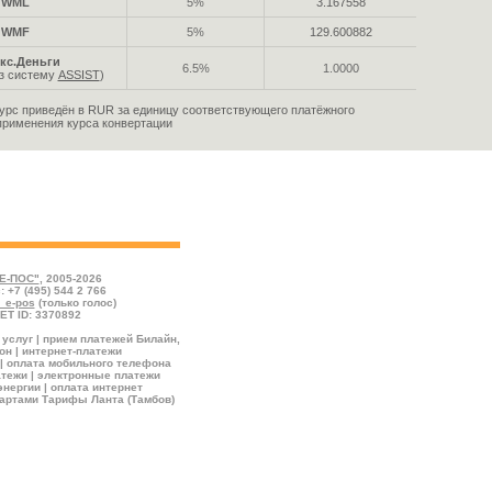
WML
5%
3.167558
WMF
5%
129.600882
кс.Деньги
6.5%
1.0000
ез систему
ASSIST
)
урс приведён в RUR за единицу соответствующего платёжного
применения курса конвертации
йствующие на настоящий момент. Зелёным цветом
 скидкой, красным – по номиналу, серым – с
Е-ПОС"
, 2005-2026
: +7 (495) 544 2 766
l_e-pos
(только голос)
ET ID: 3370892
услуг | прием платежей Билайн,
н | интернет-платежи
| оплата мобильного телефона
тежи | электронные платежи
энергии | оплата интернет
артами Тарифы Ланта (Тамбов)