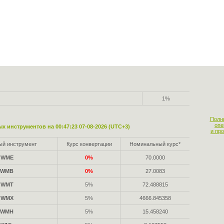
1%
Полн
опе
х инструментов на 00:47:23 07-08-2026 (UTC+3)
и пр
ый инструмент
Курс конвертации
Номинальный курс*
WME
0%
70.0000
WMB
0%
27.0083
WMT
5%
72.488815
WMX
5%
4666.845358
WMH
5%
15.458240