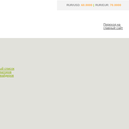
RUR/USD:
60.0000
|
RUR/EUR:
70.0000
Переход на
главный сайт
ый список
раторов
овайдеров