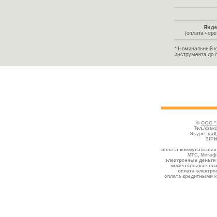
Янде
(оплата чер
* Номинальный к
инструмента до 
Во всех таблицах указаны тарифы, де
отмечаются услуги, предоставляемые со
комиссией к номиналу.
©
ООО "
Тел./факс
Skype:
cal
SIPN
оплата коммунальных 
МТС, Мегафо
электронные деньги 
моментальные пла
оплата электро
оплата кредитными к