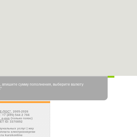
, впишите сумму пополнения, выберите валюту
"
Е-ПОС"
, 2005-2026
: +7 (495) 544 2 766
l_e-pos
(только голос)
ET ID: 3370892
унальных услуг | жку
оплата электроэнергии
та kurskonline