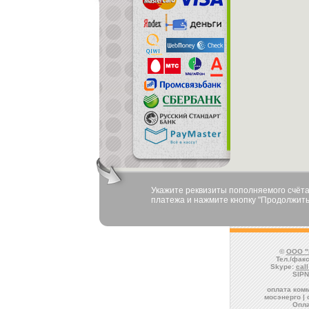
Укажите реквизиты пополняемого счёта
платежа и нажмите кнопку "Продолжить
©
ООО "
Тел./факс
Skype:
cal
SIPN
оплата комм
мосэнерго | 
Опла