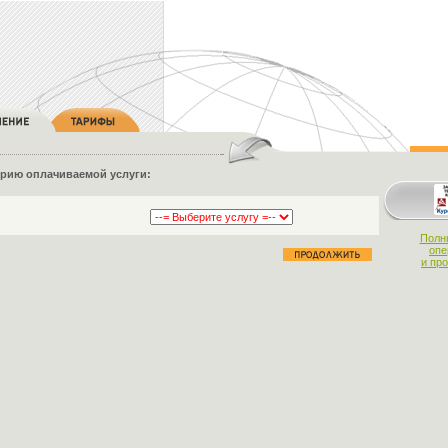
орию оплачиваемой услуги:
Полн
опе
и пр