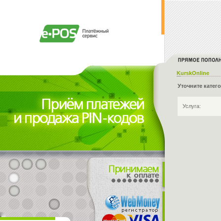
KurskOnline
Уточните катег
Услуга: