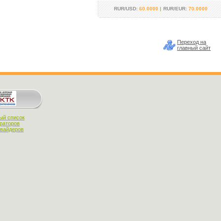
RUR/USD:
60.0000
|
RUR/EUR:
70.0000
Переход на
главный сайт
ый список
раторов
овайдеров