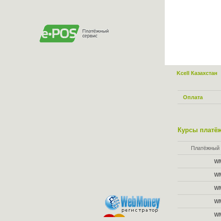
Kcell Казахстан
Оплата
Курсы платёж
Платёжный 
W
W
W
W
W