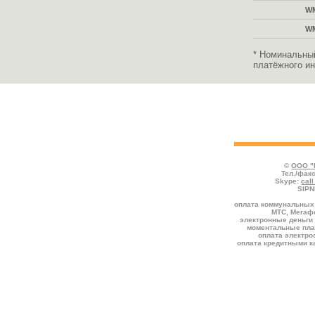
W
W
* Номинальны
платёжного ин
Во всех таблицах указаны тарифы, де
отмечаются услуги, предоставляемые со
комиссией к номиналу.
©
ООО "
Тел./факс
Skype:
cal
SIPN
оплата коммунальных 
МТС, Мегафо
электронные деньги 
моментальные пла
оплата электро
оплата кредитными к