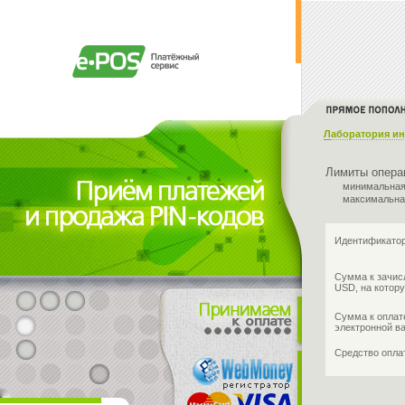
Лаборатория и
Лимиты опера
минимальная
максимальна
Идентификатор
Сумма к зачис
USD, на котору
Сумма к оплат
электронной в
Средство опл