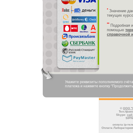
*
Значение да
текущих курс
**
Подробная 
помощью
тер
справочной 
Укажите реквизиты пополняемого счёта
платежа и нажмите кнопку "Продолжить
©
ООО "
Тел./факс
Skype:
cal
SIPN
оплата ip-те
Оплата Лаборатори