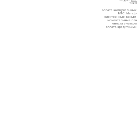
SIPN
оплата коммунальных 
МТС, Мегафо
электронные деньги 
моментальные пла
оплата электро
оплата кредитными