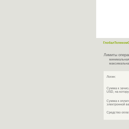
ГлобалТелеком
Лимиты опера
минимальная
максимальна
Логин:
Сумма к зачис
USD, на котору
Сумма к оплат
электронной в
Средство опл