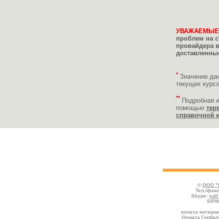
УВАЖАЕМЫЕ
проблем на с
провайдера 
доставленные
*
Значение да
текущих курс
**
Подробная 
помощью
тер
справочной 
Укажите реквизиты пополняемого счёта
платежа и нажмите кнопку "Продолжить
©
ООО "
Тел./факс
Skype:
cal
SIPN
оплата интерне
Оплата Глобал