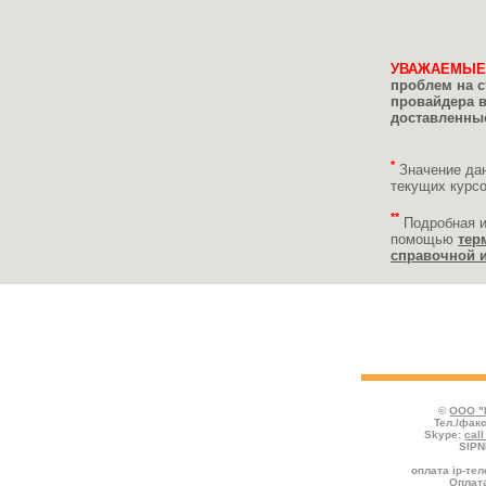
УВАЖАЕМЫЕ
проблем на с
провайдера 
доставленные
*
Значение да
текущих курс
**
Подробная 
помощью
тер
справочной 
Укажите реквизиты пополняемого счёта
платежа и нажмите кнопку "Продолжить
©
ООО "
Тел./факс
Skype:
cal
SIPN
оплата ip-те
Оплата