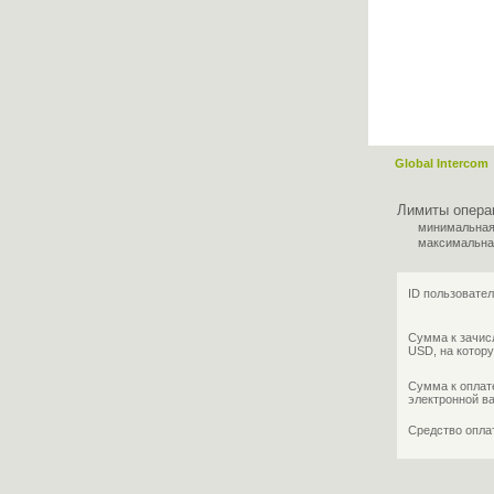
Global Intercom
Лимиты опера
минимальная
максимальна
ID пользовател
Сумма к зачис
USD, на котору
Сумма к оплат
электронной в
Средство опл