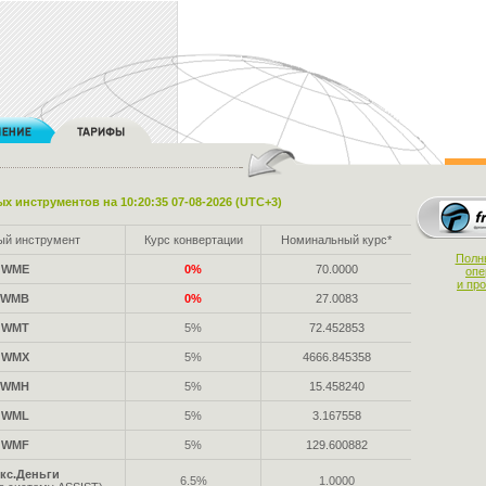
х инструментов на 10:20:35 07-08-2026 (UTC+3)
ый инструмент
Курс конвертации
Номинальный курс*
Полн
WME
0%
70.0000
опе
и пр
WMB
0%
27.0083
WMT
5%
72.452853
WMX
5%
4666.845358
WMH
5%
15.458240
WML
5%
3.167558
WMF
5%
129.600882
кс.Деньги
6.5%
1.0000