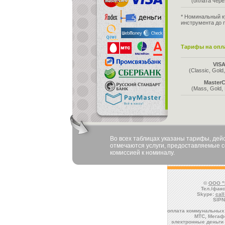
(оплата чер
* Номинальный к
инструмента до 
Тарифы на опла
VIS
(Classic, Gold,
MasterC
(Mass, Gold, 
Во всех таблицах указаны тарифы, де
отмечаются услуги, предоставляемые со
комиссией к номиналу.
©
ООО "
Тел./факс
Skype:
cal
SIPN
оплата коммунальных 
МТС, Мегафо
электронные деньги 