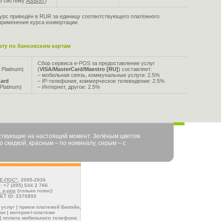
ез систему
ASSIST
)
урс приведён в RUR за единицу соответствующего платёжного
применения курса конвертации
ту по банковским картам
A
Сбор сервиса e-POS за предоставление услуг
 Platinum)
(
VISA/MasterCard/Maestro [RU]
) составляет:
– мобильная связь, коммунальные услуги: 2.5%
ard
– IP-телефония, коммерческое телевидение: 2.5%
Platinum)
– Интернет, другое: 2.5%
йствующие на настоящий момент. Зелёным цветом
 скидкой, красным – по номиналу, серым – с
Е-ПОС"
, 2005-2026
: +7 (495) 544 2 766
l_e-pos
(только голос)
ET ID: 3370892
услуг | прием платежей Билайн,
н | интернет-платежи
| оплата мобильного телефона