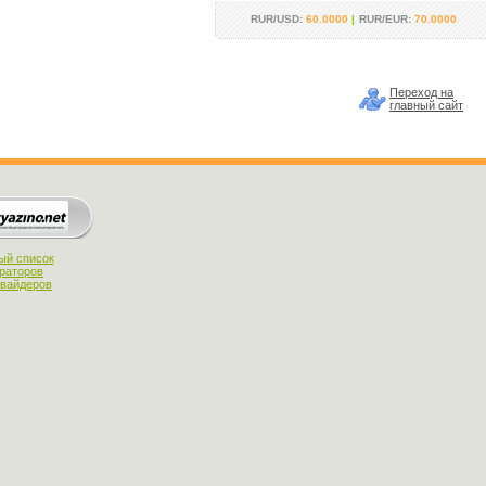
RUR/USD:
60.0000
|
RUR/EUR:
70.0000
Переход на
главный сайт
ый список
раторов
овайдеров