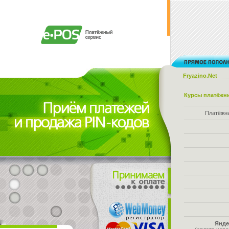
Fryazino.Net
Курсы платёжны
Платёжн
Янде