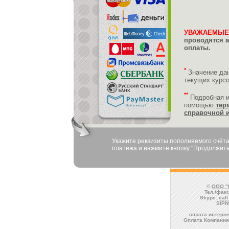
УВАЖАЕМЫЕ
проводятся а
оплаты.
*
Значение да
текущих курс
**
Подробная 
помощью
тер
справочной 
Укажите реквизиты пополняемого счёта
платежа и нажмите кнопку "Продолжить
©
ООО "
Тел./факс
Skype:
cal
SIPN
оплата интерне
Оплата Компания 