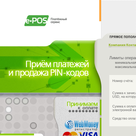
Компания Конта
Лимиты опера
минимальная
максимальна
Номер счёта:
Сумма к зачис
USD, на котору
Сумма к оплат
электронной в
Средство опл