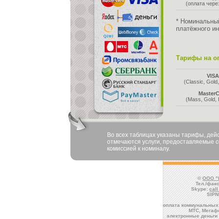
(оплата чер
* Номинальны
платёжного ин
Тарифы на оп
VIS
(Classic, Gold,
MasterC
(Mass, Gold, 
Во всех таблицах указаны тарифы, де
отмечаются услуги, предоставляемые со
комиссией к номиналу.
©
ООО "
Тел./факс
Skype:
cal
SIPN
оплата коммунальных 
МТС, Мегафо
электронные деньги 