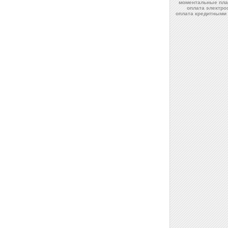
моментальные пла
оплата электро
оплата кредитными