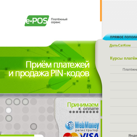
ДальСатКом
Курсы платёж
Платёжн
Янде