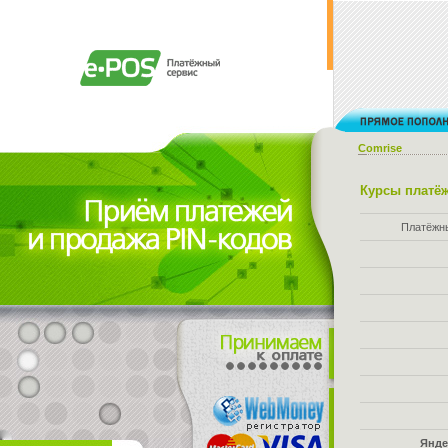
Comrise
Курсы платёж
Платёжн
Янде