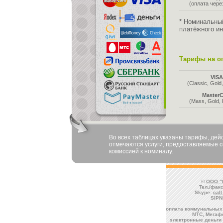
(оплата чер
* Номинальны
платёжного ин
Тарифы на оп
VIS
(Classic, Gold,
MasterC
(Mass, Gold, 
Во всех таблицах указаны тарифы, де
отмечаются услуги, предоставляемые со
комиссией к номиналу.
©
ООО "
Тел./факс
Skype:
cal
SIPN
оплата коммунальных 
МТС, Мегафо
электронные деньги 