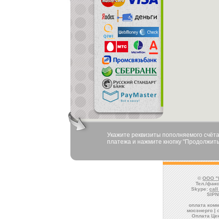
Укажите реквизиты пополняемого счёта
платежа и нажмите кнопку "Продолжить
©
ООО "
Тел./факс
Skype:
cal
SIPN
оплата комм
мосэнерго | 
Оплата Це