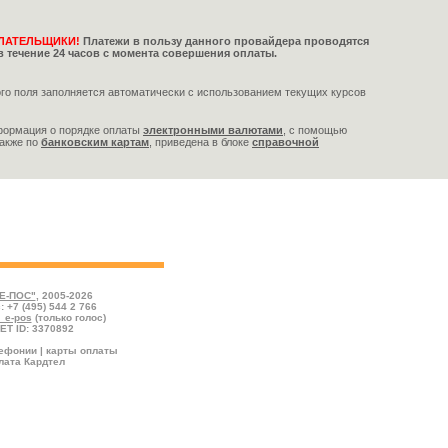
ЛАТЕЛЬЩИКИ!
Платежи в пользу данного провайдера проводятся
в течение 24 часов с момента совершения оплаты.
го поля заполняется автоматически с использованием текущих курсов
формация о порядке оплаты
электронными валютами
,
с помощью
также по
банковским картам
, приведена в блоке
справочной
, впишите сумму пополнения, выберите валюту
"
Е-ПОС"
, 2005-2026
: +7 (495) 544 2 766
l_e-pos
(только голос)
ET ID: 3370892
лефонии | карты оплаты
лата Кардтел