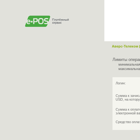
Аверс-Телеком 
Лимиты опера
минимальная
максимальна
Логин:
Сумма к зачис
USD, на котору
Сумма к оплат
электронной в
Средство опл