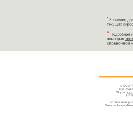
*
Значение да
текущих курс
**
Подробная 
помощью
тер
справочной 
Укажите реквизиты пополняемого счёта
платежа и нажмите кнопку "Продолжить
©
ООО "
Тел./факс
Skype:
cal
SIPN
оплата интерне
Оплата Аверс-Теле