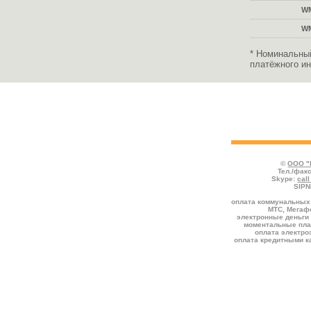
W
W
* Номинальны
платёжного ин
Во всех таблицах указаны тарифы, де
отмечаются услуги, предоставляемые со
комиссией к номиналу.
©
ООО "
Тел./факс
Skype:
cal
SIPN
оплата коммунальных 
МТС, Мегафо
электронные деньги 
моментальные пла
оплата электро
оплата кредитными к