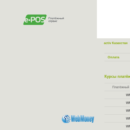
activ Казахстан
Оплата
Курсы платёж
Платёжный 
W
W
W
W
W