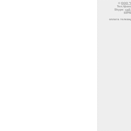
©
ООО "
Тел./факс
Skype:
cal
SIPN
оплата телеви